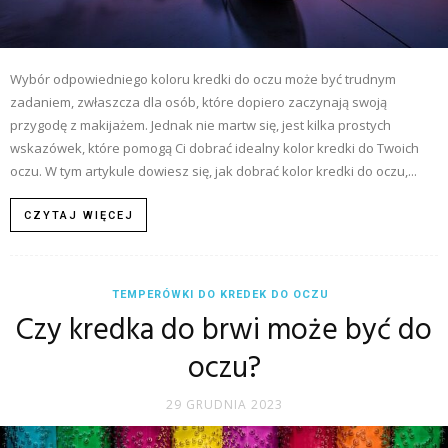
Wybór odpowiedniego koloru kredki do oczu może być trudnym
zadaniem, zwłaszcza dla osób, które dopiero zaczynają swoją
przygodę z makijażem. Jednak nie martw się, jest kilka prostych
wskazówek, które pomogą Ci dobrać idealny kolor kredki do Twoich
oczu. W tym artykule dowiesz się, jak dobrać kolor kredki do oczu,...
CZYTAJ WIĘCEJ
TEMPERÓWKI DO KREDEK DO OCZU
Czy kredka do brwi może być do
oczu?
29 GRUDNIA 2023