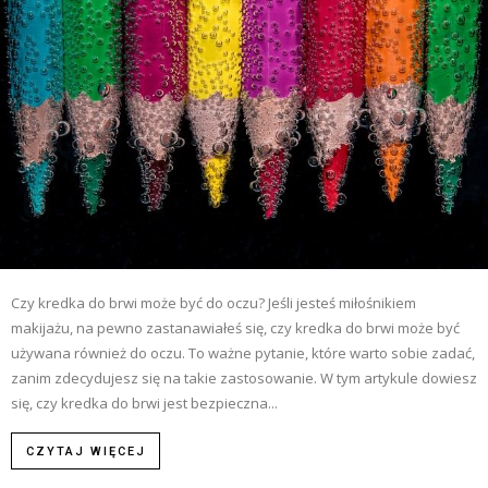
Czy kredka do brwi może być do oczu? Jeśli jesteś miłośnikiem
makijażu, na pewno zastanawiałeś się, czy kredka do brwi może być
używana również do oczu. To ważne pytanie, które warto sobie zadać,
zanim zdecydujesz się na takie zastosowanie. W tym artykule dowiesz
się, czy kredka do brwi jest bezpieczna...
CZYTAJ WIĘCEJ