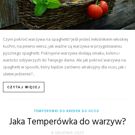
Czym pokroić warzywa na spaghetti? Jeśli jesteś miłośnikiem włoskiej
kuchni, na pewno wiesz, jak ważne są warzywa w przygotowaniu
pysznego spaghetti. Pokrojone warzywa dodają smaku, koloru i
wartości odżywczych do Twojego dania. Ale jak pokroić warzywa na
spaghetti w sposób, który będzie zarówno atrakcyjny dla oczu, jak i
ułatwi jedzenie?...
CZYTAJ WIĘCEJ
TEMPERÓWKI DO KREDEK DO OCZU
Jaka Temperówka do warzyw?
8 GRUDNIA 2023