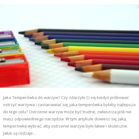
Jaka Temperówka do warzyw? Czy zdarzyło Ci się kiedyś próbować
ostrzyć warzywa i zastanawiać się, jaka temperówka byłaby najlepsza
do tego celu? Ostrzenie warzyw może być trudne, zwłaszcza jeśli nie
masz odpowiedniego narzędzia. W tym artykule dowiesz się, jaką
temperówkę wybrać, aby ostrzenie warzyw było łatwe i skuteczne.
Jakie są rodzaje...