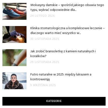
Mokasyny damskie – spośród jakiego obuwia tego
typu, wybrać odpowiednie dla...
24 LUTEGO 2026
Klinika stomatologiczna a kompleksowe leczenie –
dlaczego warto mieć wszystko w...
30 LISTOPADA 2025
Jak zrobić bransoletkę z kamieni naturalnych i
koralików?
29 LISTOPADA 2025
Futro naturalne w 2025: między luksusem a
kontrowersją
9 WRZEŚNIA 2025
KATEGORIE