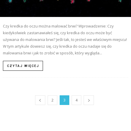
Czy kredka do oczu można malować brwi? Wprowadzenie: Czy
kiedykolwiek zastanawiałeś się, czy kredka do oczu może być
używana do malowania brwi? Jeśli tak, to jesteś we właściwym miejscu!
W tym artykule dowiesz się, czy kredka do oczu nadaje się do
malowania brwi i jak to zrobić w sposób, który wygląda...
CZYTAJ WIĘCEJ
2
3
4