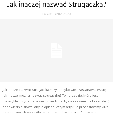
Jak inaczej nazwać Strugaczka?
16 GRUDNIA 2023
Jak inaczej nazwać Strugaczka? Czy kiedykolwiek zastanawiałeś się,
jak inaczej można nazwać strugaczkę? To narzędzie, które jest
niezwykle przydatne w wielu dziedzinach, ale czasami trudno znaleźć
odpowiednie słowo, aby je opisać. W tym artykule przedstawimy kilka
alternatywnych nazw dla strugaczki, które mogą być zarówno