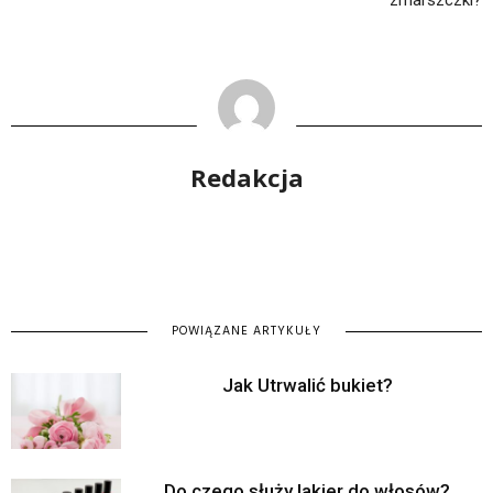
zmarszczki?
Redakcja
POWIĄZANE ARTYKUŁY
Jak Utrwalić bukiet?
Do czego służy lakier do włosów?