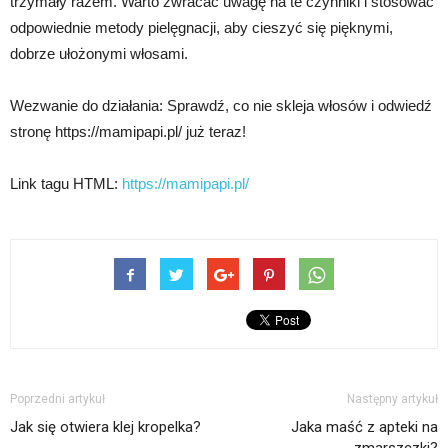
trzymały razem. Warto zwracać uwagę na te czynniki i stosować
odpowiednie metody pielęgnacji, aby cieszyć się pięknymi,
dobrze ułożonymi włosami.
Wezwanie do działania: Sprawdź, co nie skleja włosów i odwiedź
stronę https://mamipapi.pl/ już teraz!
Link tagu HTML:
https://mamipapi.pl/
Poprzedni artykuł
Następny artykuł
Jak się otwiera klej kropelka?
Jaka maść z apteki na