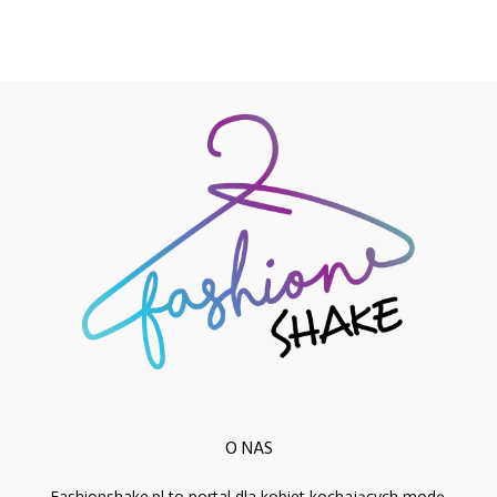
O NAS
Fashionshake.pl to portal dla kobiet kochających modę.