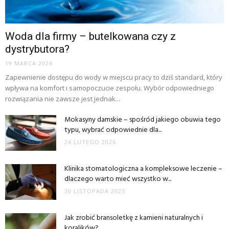
Woda dla firmy – butelkowana czy z
dystrybutora?
19 MARCA 2026
Zapewnienie dostępu do wody w miejscu pracy to dziś standard, który
wpływa na komfort i samopoczucie zespołu. Wybór odpowiedniego
rozwiązania nie zawsze jest jednak...
Mokasyny damskie – spośród jakiego obuwia tego
typu, wybrać odpowiednie dla...
24 LUTEGO 2026
Klinika stomatologiczna a kompleksowe leczenie –
dlaczego warto mieć wszystko w...
30 LISTOPADA 2025
Jak zrobić bransoletkę z kamieni naturalnych i
koralików?