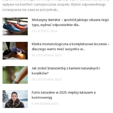
wpływa na komfort i samopoczucie zespołu. Wybór odpowiedniego
rozwiązania nie zawsze jest jednak...
Mokasyny damskie – spośród jakiego obuwia tego
typu, wybrać odpowiednie dla...
24 LUTEGO 2026
Klinika stomatologiczna a kompleksowe leczenie –
dlaczego warto mieć wszystko w...
30 LISTOPADA 2025
Jak zrobić bransoletkę z kamieni naturalnych i
koralików?
29 LISTOPADA 2025
Futro naturalne w 2025: między luksusem a
kontrowersją
9 WRZEŚNIA 2025